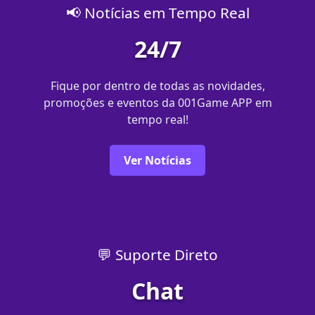
📢 Notícias em Tempo Real
24/7
Fique por dentro de todas as novidades,
promoções e eventos da 001Game APP em
tempo real!
Ver Notícias
💬 Suporte Direto
Chat