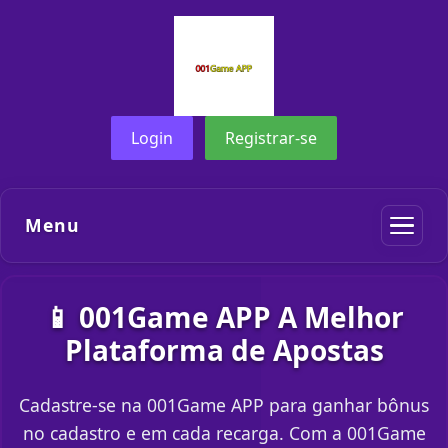
Login
Registrar-se
Menu
📱 001Game APP A Melhor
Plataforma de Apostas
Cadastre-se na 001Game APP para ganhar bônus
no cadastro e em cada recarga. Com a 001Game