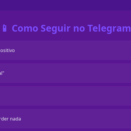
📱 Como Seguir no Telegram
ositivo
l"
erder nada