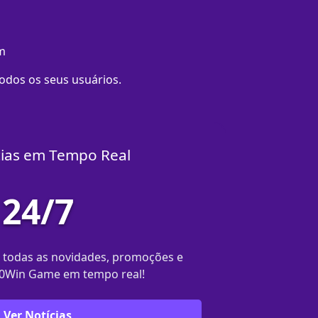
m
odos os seus usuários.
cias em Tempo Real
24/7
e todas as novidades, promoções e
10Win Game em tempo real!
Ver Notícias