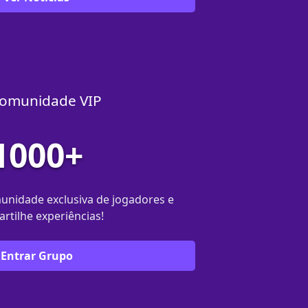
Comunidade VIP
1000+
unidade exclusiva de jogadores e
rtilhe experiências!
Entrar Grupo