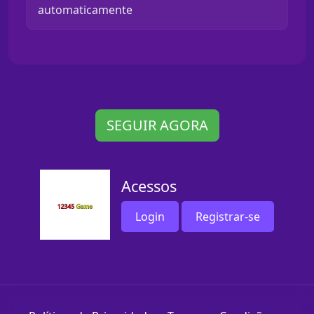
automaticamente
SEGUIR AGORA
Acessos
Login
Registrar-se