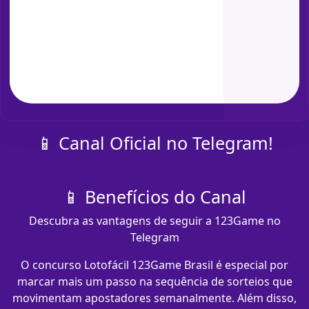
📱 Canal Oficial no Telegram!
📱 Benefícios do Canal
Descubra as vantagens de seguir a 123Game no
Telegram
O concurso Lotofácil 123Game Brasil é especial por
marcar mais um passo na sequência de sorteios que
movimentam apostadores semanalmente. Além disso,