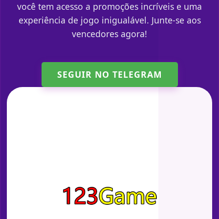
você tem acesso a promoções incríveis e uma
experiência de jogo inigualável. Junte-se aos
vencedores agora!
SEGUIR NO TELEGRAM