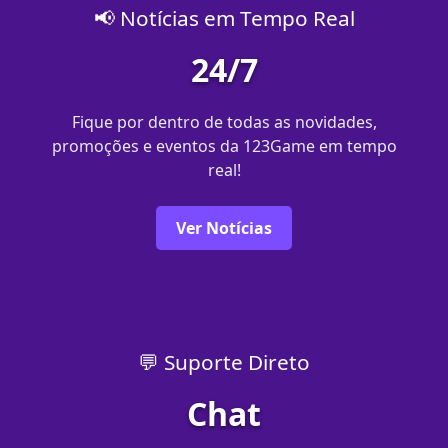
📢 Notícias em Tempo Real
24/7
Fique por dentro de todas as novidades,
promoções e eventos da 123Game em tempo
real!
Ver Notícias
💬 Suporte Direto
Chat