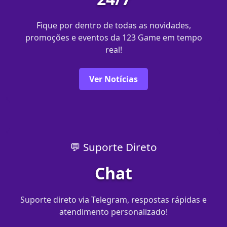
Fique por dentro de todas as novidades,
promoções e eventos da 123 Game em tempo
real!
Ver Notícias
💬 Suporte Direto
Chat
Suporte direto via Telegram, respostas rápidas e
atendimento personalizado!