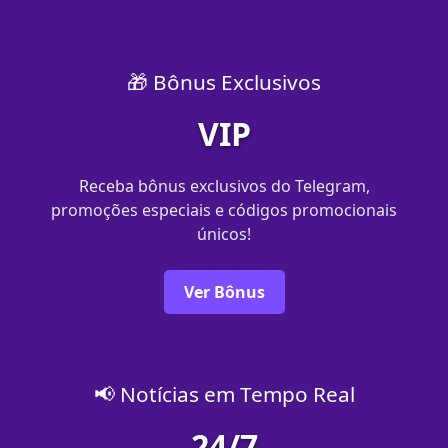
🎁 Bônus Exclusivos
VIP
Receba bônus exclusivos do Telegram,
promoções especiais e códigos promocionais
únicos!
Ver Bônus
📢 Notícias em Tempo Real
24/7