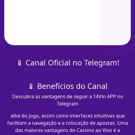
📱 Canal Oficial no Telegram!
📱 Benefícios do Canal
Descubra as vantagens de seguir a 14Vin APP no
Telegram
alhe do jogo, assim como interfaces intuitivas que
facilitam a navegação e a colocação de apostas. Uma
das maiores vantagens do Cassino ao Vivo é a