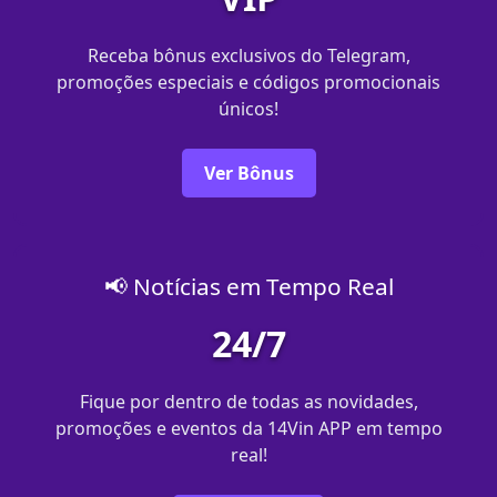
Receba bônus exclusivos do Telegram,
promoções especiais e códigos promocionais
únicos!
Ver Bônus
📢 Notícias em Tempo Real
24/7
Fique por dentro de todas as novidades,
promoções e eventos da 14Vin APP em tempo
real!