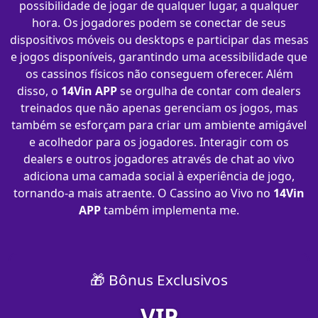
possibilidade de jogar de qualquer lugar, a qualquer
hora. Os jogadores podem se conectar de seus
dispositivos móveis ou desktops e participar das mesas
e jogos disponíveis, garantindo uma acessibilidade que
os cassinos físicos não conseguem oferecer. Além
disso, o
14Vin APP
se orgulha de contar com dealers
treinados que não apenas gerenciam os jogos, mas
também se esforçam para criar um ambiente amigável
e acolhedor para os jogadores. Interagir com os
dealers e outros jogadores através de chat ao vivo
adiciona uma camada social à experiência de jogo,
tornando-a mais atraente. O Cassino ao Vivo no
14Vin
APP
também implementa me.
🎁 Bônus Exclusivos
VIP