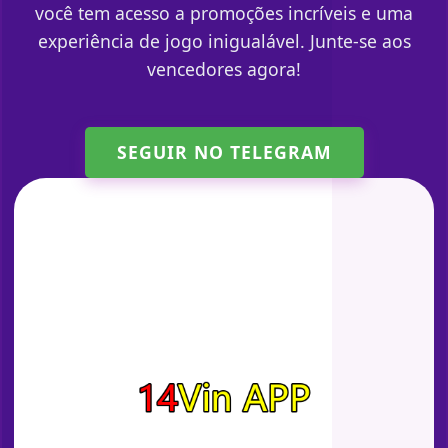
você tem acesso a promoções incríveis e uma
experiência de jogo inigualável. Junte-se aos
vencedores agora!
SEGUIR NO TELEGRAM