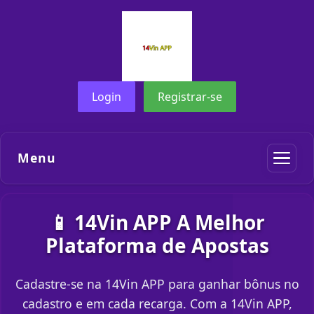
Login
Registrar-se
Menu
📱 14Vin APP A Melhor
Plataforma de Apostas
Cadastre-se na 14Vin APP para ganhar bônus no
cadastro e em cada recarga. Com a 14Vin APP,