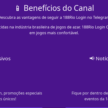
📱 Benefícios do Canal
escubra as vantagens de seguir a 188Rio Login no Telegr
as na indústria brasileira de jogos de azar. 188Rio Login
em jogos mais confortável.
sivos
📢 Notí
m, promoções especiais
Fique por dentro d
s únicos!
eventos da 1