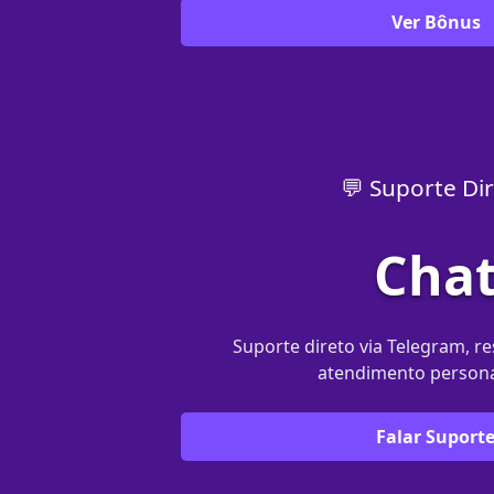
Ver Bônus
💬 Suporte Di
Cha
Suporte direto via Telegram, r
atendimento persona
Falar Suport