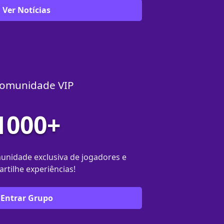
Ver Notícias
Comunidade VIP
1000+
unidade exclusiva de jogadores e
rtilhe experiências!
Entrar Grupo