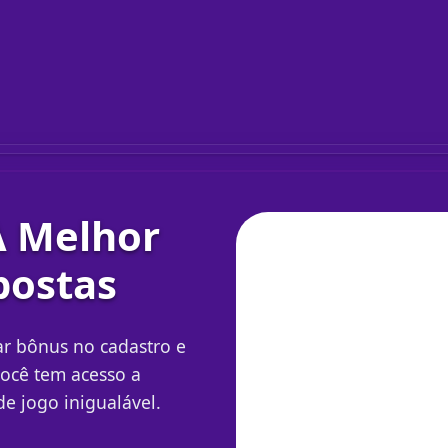
A Melhor
postas
ar bônus no cadastro e
você tem acesso a
e jogo inigualável.