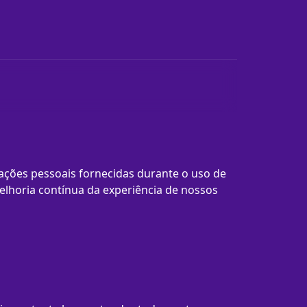
ações pessoais fornecidas durante o uso de
elhoria contínua da experiência de nossos