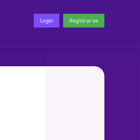
Login
Registrar-se