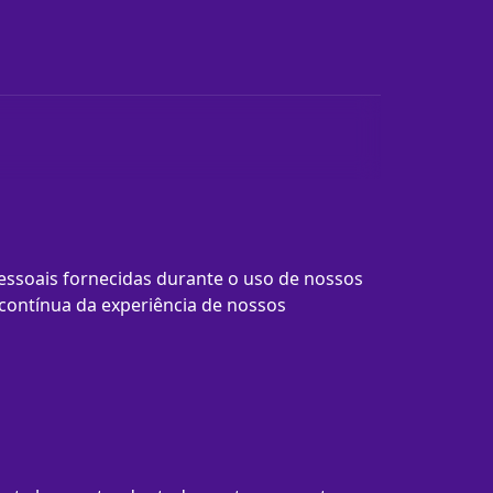
essoais fornecidas durante o uso de nossos
 contínua da experiência de nossos