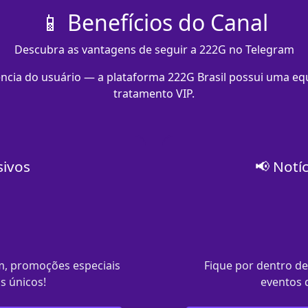
📱 Benefícios do Canal
Descubra as vantagens de seguir a 222G no Telegram
ncia do usuário — a plataforma 222G Brasil possui uma equ
tratamento VIP.
sivos
📢 Notí
m, promoções especiais
Fique por dentro d
s únicos!
eventos 