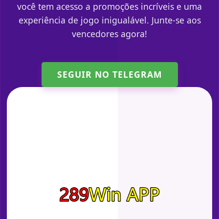
você tem acesso a promoções incríveis e uma
experiência de jogo inigualável. Junte-se aos
vencedores agora!
SEGUIR NO TELEGRAM