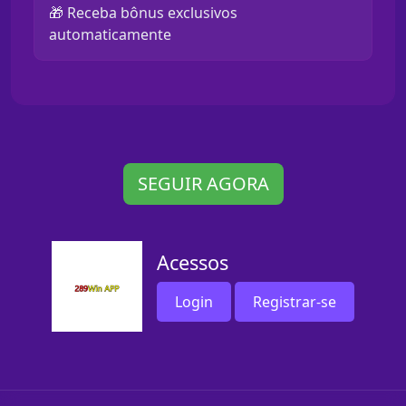
🎁 Receba bônus exclusivos
automaticamente
SEGUIR AGORA
Acessos
Login
Registrar-se