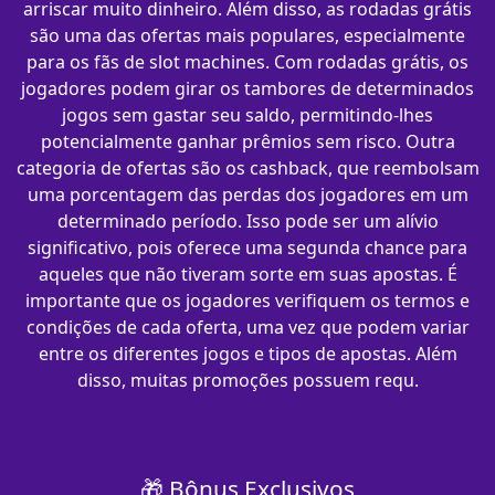
arriscar muito dinheiro. Além disso, as rodadas grátis
são uma das ofertas mais populares, especialmente
para os fãs de slot machines. Com rodadas grátis, os
jogadores podem girar os tambores de determinados
jogos sem gastar seu saldo, permitindo-lhes
potencialmente ganhar prêmios sem risco. Outra
categoria de ofertas são os cashback, que reembolsam
uma porcentagem das perdas dos jogadores em um
determinado período. Isso pode ser um alívio
significativo, pois oferece uma segunda chance para
aqueles que não tiveram sorte em suas apostas. É
importante que os jogadores verifiquem os termos e
condições de cada oferta, uma vez que podem variar
entre os diferentes jogos e tipos de apostas. Além
disso, muitas promoções possuem requ.
🎁 Bônus Exclusivos