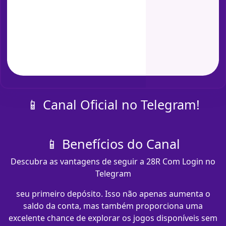
📱 Canal Oficial no Telegram!
📱 Benefícios do Canal
Descubra as vantagens de seguir a 28R Com Login no
Telegram
seu primeiro depósito. Isso não apenas aumenta o
saldo da conta, mas também proporciona uma
excelente chance de explorar os jogos disponíveis sem