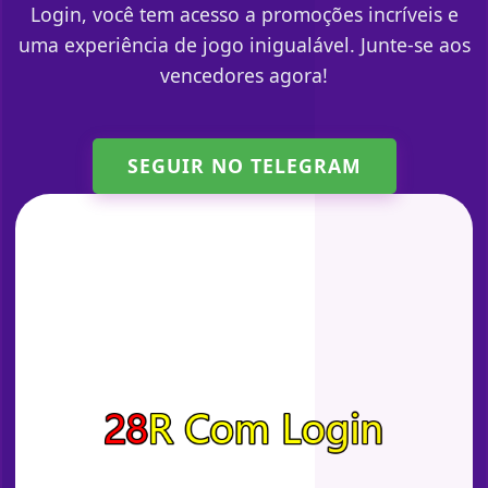
Login, você tem acesso a promoções incríveis e
uma experiência de jogo inigualável. Junte-se aos
vencedores agora!
SEGUIR NO TELEGRAM