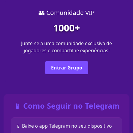
👥 Comunidade VIP
1000+
Junte-se a uma comunidade exclusiva de
jogadores e compartilhe experiências!
Entrar Grupo
📱 Como Seguir no Telegram
📱 Baixe o app Telegram no seu dispositivo