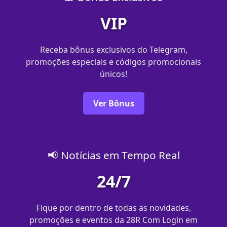
VIP
Receba bônus exclusivos do Telegram,
promoções especiais e códigos promocionais
únicos!
Ver Bônus
📢 Notícias em Tempo Real
24/7
Fique por dentro de todas as novidades,
promoções e eventos da 28R Com Login em