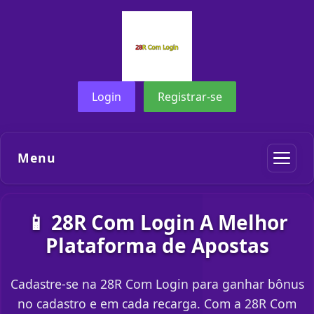
Login
Registrar-se
Menu
📱 28R Com Login A Melhor
Plataforma de Apostas
Cadastre-se na 28R Com Login para ganhar bônus
no cadastro e em cada recarga. Com a 28R Com