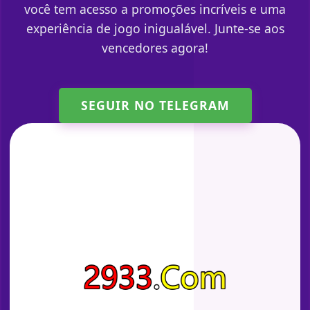
você tem acesso a promoções incríveis e uma
experiência de jogo inigualável. Junte-se aos
vencedores agora!
SEGUIR NO TELEGRAM