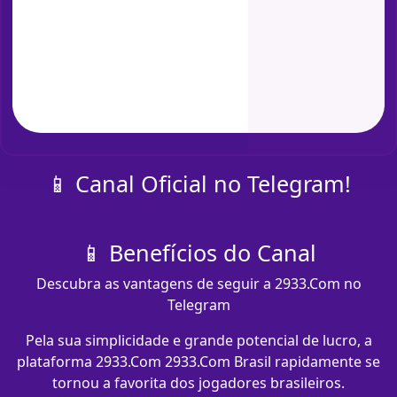
📱 Canal Oficial no Telegram!
📱 Benefícios do Canal
Descubra as vantagens de seguir a 2933.Com no
Telegram
Pela sua simplicidade e grande potencial de lucro, a
plataforma 2933.Com 2933.Com Brasil rapidamente se
tornou a favorita dos jogadores brasileiros.