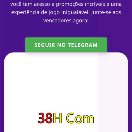
você tem acesso a promoções incríveis e uma
experiência de jogo inigualável. Junte-se aos
vencedores agora!
SEGUIR NO TELEGRAM