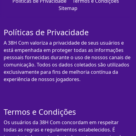
Políticas de Privacidade
Termos e Condições
Sitemap
Políticas de Privacidade
A 38H Com valoriza a privacidade de seus usuários e
está empenhada em proteger todas as informações
pessoais fornecidas durante o uso de nossos canais de
comunicação. Todos os dados coletados são utilizados
exclusivamente para fins de melhoria contínua da
experiência de nossos jogadores.
Termos e Condições
Os usuários da 38H Com concordam em respeitar
todas as regras e regulamentos estabelecidos. É