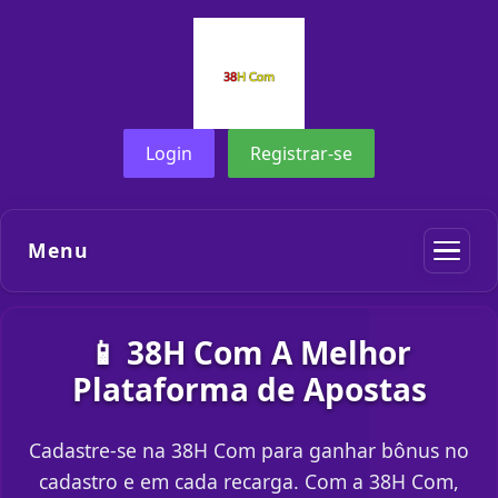
Login
Registrar-se
Menu
📱 38H Com A Melhor
Plataforma de Apostas
Cadastre-se na 38H Com para ganhar bônus no
cadastro e em cada recarga. Com a 38H Com,