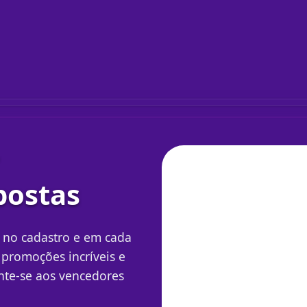
postas
 no cadastro e em cada
 promoções incríveis e
unte-se aos vencedores