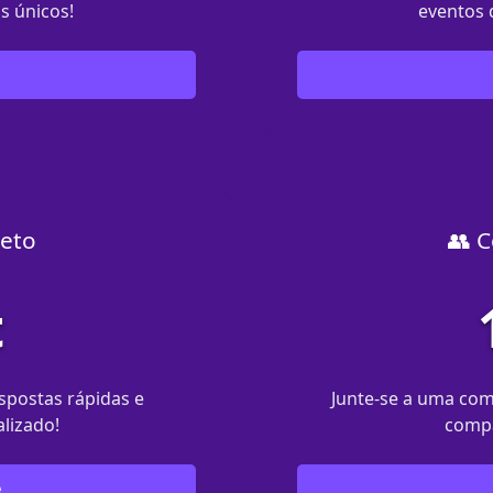
s únicos!
eventos 
reto
👥 
t
espostas rápidas e
Junte-se a uma com
lizado!
compa
e