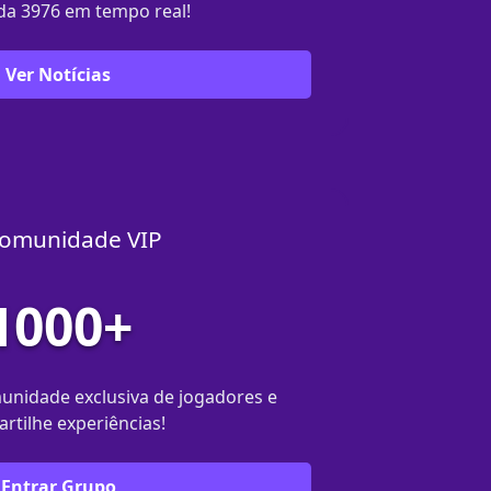
da 3976 em tempo real!
Ver Notícias
Comunidade VIP
1000+
unidade exclusiva de jogadores e
rtilhe experiências!
Entrar Grupo