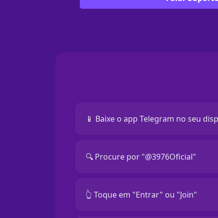
📱 Baixe o app Telegram no seu disp
🔍 Procure por "@3976Oficial"
👆 Toque em "Entrar" ou "Join"