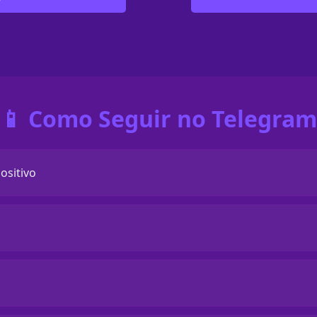
📱 Como Seguir no Telegram
ositivo