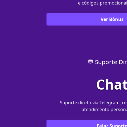
e códigos promocionai
Ver Bônus
💬 Suporte Di
Cha
Suporte direto via Telegram, r
atendimento persona
Falar Suport