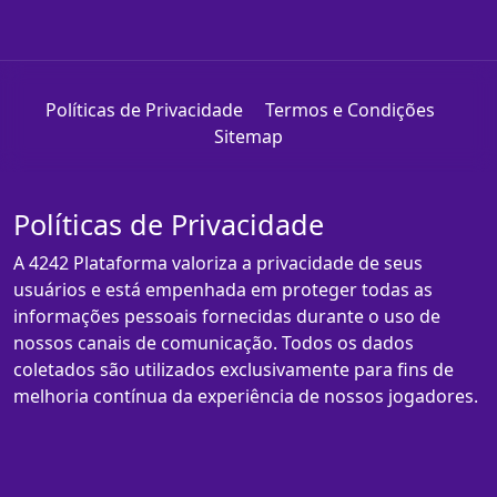
Políticas de Privacidade
Termos e Condições
Sitemap
Políticas de Privacidade
A 4242 Plataforma valoriza a privacidade de seus
usuários e está empenhada em proteger todas as
informações pessoais fornecidas durante o uso de
nossos canais de comunicação. Todos os dados
coletados são utilizados exclusivamente para fins de
melhoria contínua da experiência de nossos jogadores.