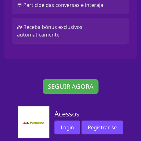
💬 Participe das conversas e interaja
🎁 Receba bônus exclusivos
automaticamente
SEGUIR AGORA
Acessos
Login
Registrar-se