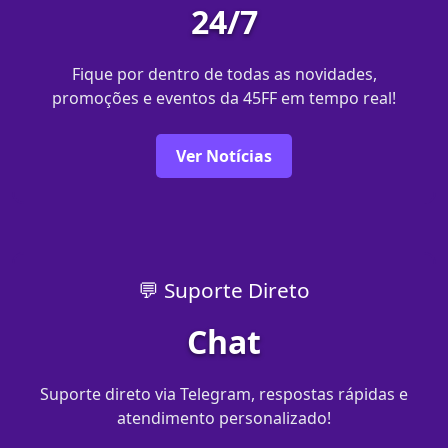
24/7
Fique por dentro de todas as novidades,
promoções e eventos da 45FF em tempo real!
Ver Notícias
💬 Suporte Direto
Chat
Suporte direto via Telegram, respostas rápidas e
atendimento personalizado!