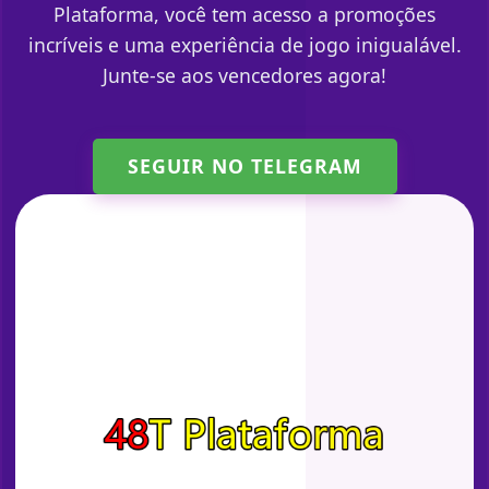
Plataforma, você tem acesso a promoções
incríveis e uma experiência de jogo inigualável.
Junte-se aos vencedores agora!
SEGUIR NO TELEGRAM