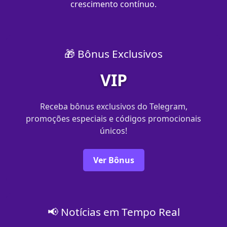
crescimento contínuo.
🎁 Bônus Exclusivos
VIP
Receba bônus exclusivos do Telegram,
promoções especiais e códigos promocionais
únicos!
Ver Bônus
📢 Notícias em Tempo Real