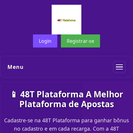
Login
Registrar-se
Menu
📱 48T Plataforma A Melhor
Plataforma de Apostas
Cadastre-se na 48T Plataforma para ganhar bônus
no cadastro e em cada recarga. Com a 48T