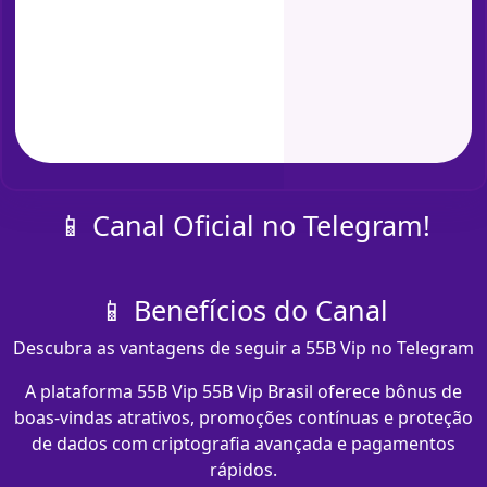
📱 Canal Oficial no Telegram!
📱 Benefícios do Canal
Descubra as vantagens de seguir a 55B Vip no Telegram
A plataforma 55B Vip 55B Vip Brasil oferece bônus de
boas-vindas atrativos, promoções contínuas e proteção
de dados com criptografia avançada e pagamentos
rápidos.