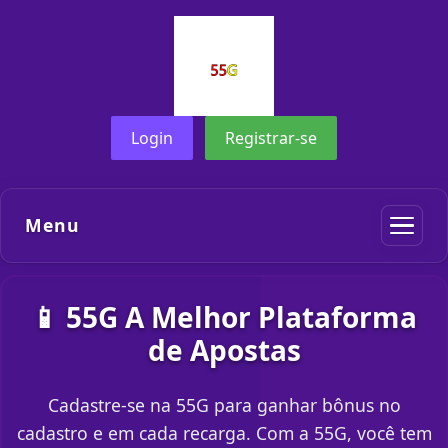
Login
Registrar-se
Menu
📱 55G A Melhor Plataforma
de Apostas
Cadastre-se na 55G para ganhar bônus no
cadastro e em cada recarga. Com a 55G, você tem