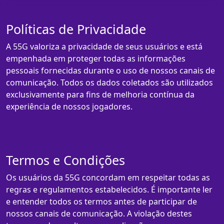
Políticas de Privacidade
A 55G valoriza a privacidade de seus usuários e está
empenhada em proteger todas as informações
pessoais fornecidas durante o uso de nossos canais de
comunicação. Todos os dados coletados são utilizados
exclusivamente para fins de melhoria contínua da
experiência de nossos jogadores.
Termos e Condições
Os usuários da 55G concordam em respeitar todas as
regras e regulamentos estabelecidos. É importante ler
e entender todos os termos antes de participar de
nossos canais de comunicação. A violação destes