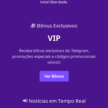
total liberdade.
🎁 Bônus Exclusivos
VIP
Receba bônus exclusivos do Telegram,
promoções especiais e códigos promocionais
únicos!
Ver Bônus
📢 Notícias em Tempo Real