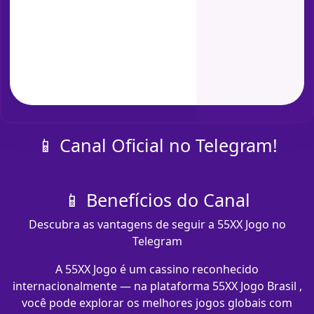
📱 Canal Oficial no Telegram!
📱 Benefícios do Canal
Descubra as vantagens de seguir a 55XX Jogo no
Telegram
A 55XX Jogo é um cassino reconhecido
internacionalmente — na plataforma 55XX Jogo Brasil ,
você pode explorar os melhores jogos globais com