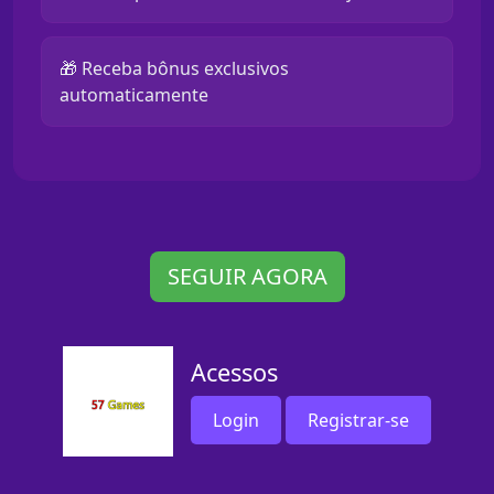
🎁 Receba bônus exclusivos
automaticamente
SEGUIR AGORA
Acessos
Login
Registrar-se