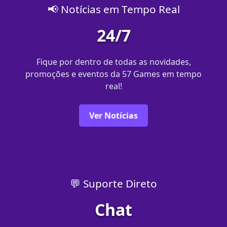
📢 Notícias em Tempo Real
24/7
Fique por dentro de todas as novidades,
promoções e eventos da 57 Games em tempo
real!
Ver Notícias
💬 Suporte Direto
Chat