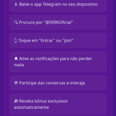
📱 Baixe o app Telegram no seu dispositivo
🔍 Procure por "@599KOficial"
👆 Toque em "Entrar" ou "Join"
🔔 Ative as notificações para não perder
nada
💬 Participe das conversas e interaja
🎁 Receba bônus exclusivos
automaticamente