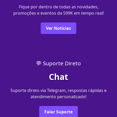
Fique por dentro de todas as novidades,
promoções e eventos da 599K em tempo real!
Ver Notícias
💬 Suporte Direto
Chat
Suporte direto via Telegram, respostas rápidas e
atendimento personalizado!
Falar Suporte