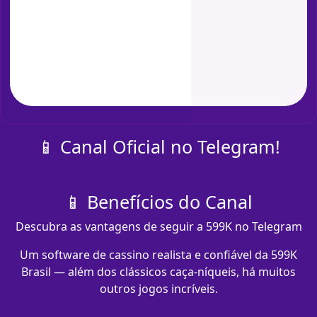
📱 Canal Oficial no Telegram!
📱 Benefícios do Canal
Descubra as vantagens de seguir a 599K no Telegram
Um software de cassino realista e confiável da 599K
Brasil — além dos clássicos caça-níqueis, há muitos
outros jogos incríveis.