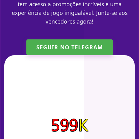
tem acesso a promoções incríveis e uma
experiência de jogo inigualável. Junte-se aos
vencedores agora!
SEGUIR NO TELEGRAM