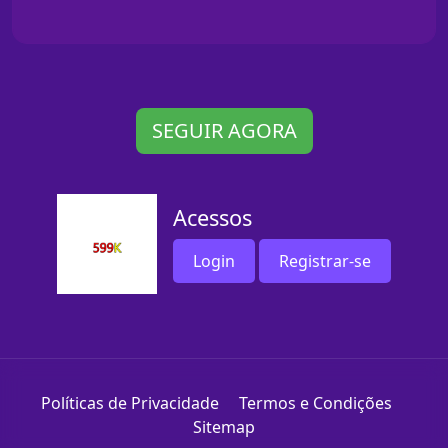
SEGUIR AGORA
Acessos
Login
Registrar-se
Políticas de Privacidade
Termos e Condições
Sitemap