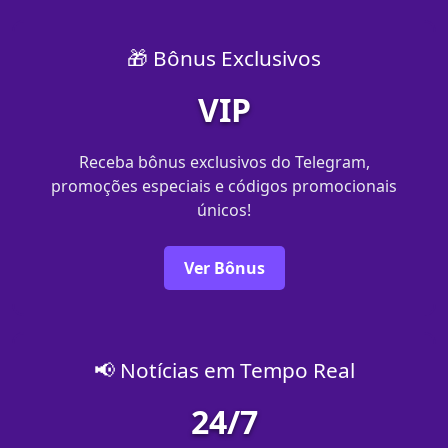
🎁 Bônus Exclusivos
VIP
Receba bônus exclusivos do Telegram,
promoções especiais e códigos promocionais
únicos!
Ver Bônus
📢 Notícias em Tempo Real
24/7