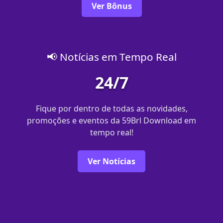
Ver Bônus
📢 Notícias em Tempo Real
24/7
Fique por dentro de todas as novidades,
promoções e eventos da 59Brl Download em
tempo real!
Ver Notícias