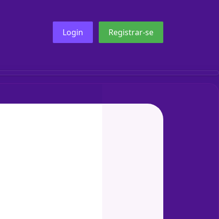
Login
Registrar-se