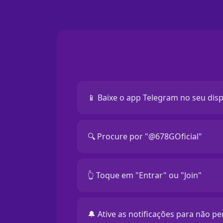
📱 Baixe o app Telegram no seu disp
🔍 Procure por "@678GOficial"
👆 Toque em "Entrar" ou "Join"
🔔 Ative as notificações para não p