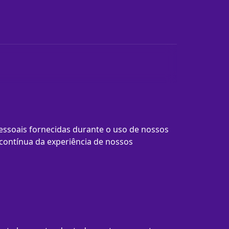
essoais fornecidas durante o uso de nossos
 contínua da experiência de nossos