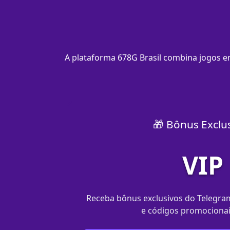
A plataforma 678G Brasil combina jogos 
🎁 Bônus Exclu
VIP
Receba bônus exclusivos do Telegra
e códigos promocionai