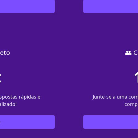
reto
👥 
t
espostas rápidas e
Junte-se a uma com
lizado!
compa
e