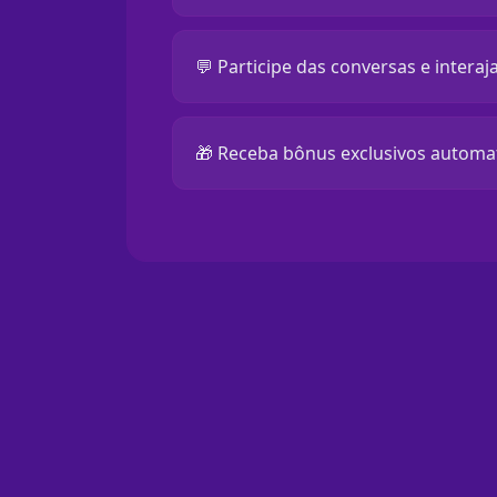
💬 Participe das conversas e interaj
🎁 Receba bônus exclusivos autom