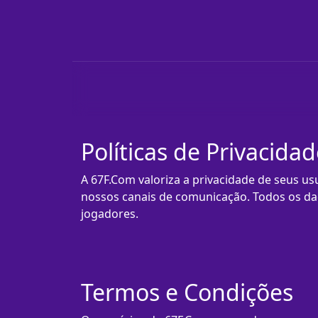
Políticas de Privacida
A 67F.Com valoriza a privacidade de seus u
nossos canais de comunicação. Todos os dad
jogadores.
Termos e Condições