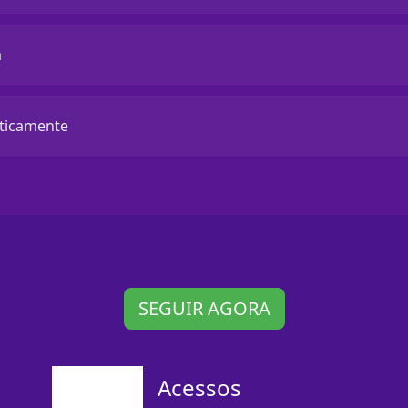
a
aticamente
SEGUIR AGORA
Acessos