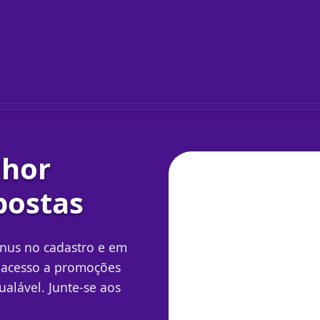
lhor
postas
nus no cadastro e em
 acesso a promoções
ualável. Junte-se aos