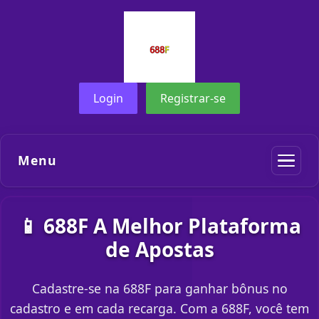
Login
Registrar-se
Menu
📱 688F A Melhor Plataforma
de Apostas
Cadastre-se na 688F para ganhar bônus no
cadastro e em cada recarga. Com a 688F, você tem