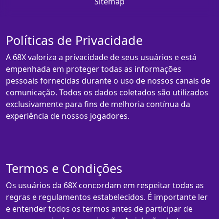
Sitemap
Políticas de Privacidade
A 68X valoriza a privacidade de seus usuários e está
empenhada em proteger todas as informações
pessoais fornecidas durante o uso de nossos canais de
comunicação. Todos os dados coletados são utilizados
exclusivamente para fins de melhoria contínua da
experiência de nossos jogadores.
Termos e Condições
Os usuários da 68X concordam em respeitar todas as
regras e regulamentos estabelecidos. É importante ler
e entender todos os termos antes de participar de