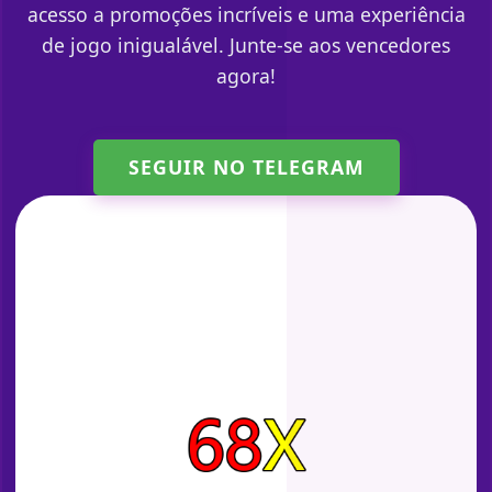
acesso a promoções incríveis e uma experiência
de jogo inigualável. Junte-se aos vencedores
agora!
SEGUIR NO TELEGRAM