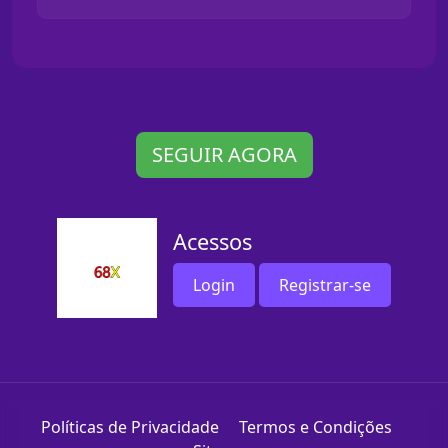
SEGUIR AGORA
Acessos
Login
Registrar-se
Políticas de Privacidade
Termos e Condições