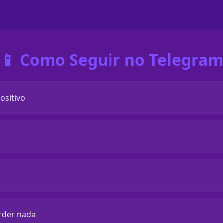
📱 Como Seguir no Telegram
ositivo
erder nada