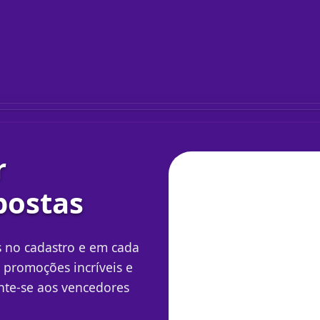
r
postas
 no cadastro e em cada
 promoções incríveis e
unte-se aos vencedores