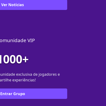
Ver Notícias
Comunidade VIP
1000+
unidade exclusiva de jogadores e
rtilhe experiências!
Entrar Grupo