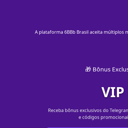
A plataforma 6BBb Brasil aceita múltiplo
🎁 Bônus Exclu
VIP
Receba bônus exclusivos do Telegra
e códigos promocionai