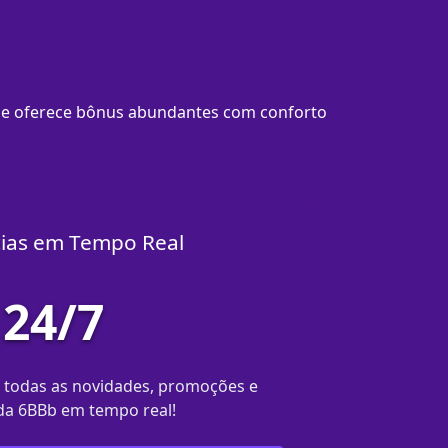
s e oferece bônus abundantes com conforto
cias em Tempo Real
24/7
e todas as novidades, promoções e
da 6BBb em tempo real!