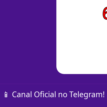
📱 Canal Oficial no Telegram!