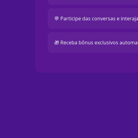
💬 Participe das conversas e interaj
🎁 Receba bônus exclusivos autom