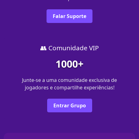
Falar Suporte
👥 Comunidade VIP
1000+
Junte-se a uma comunidade exclusiva de
jogadores e compartilhe experiências!
Entrar Grupo