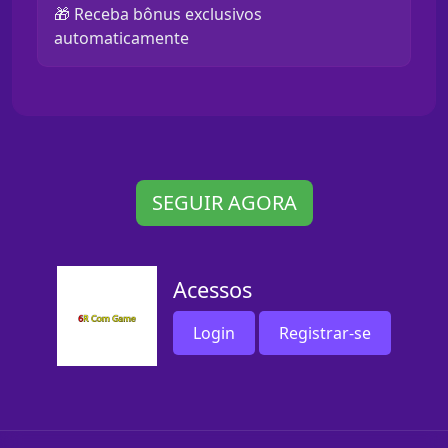
🎁 Receba bônus exclusivos
automaticamente
SEGUIR AGORA
Acessos
Login
Registrar-se