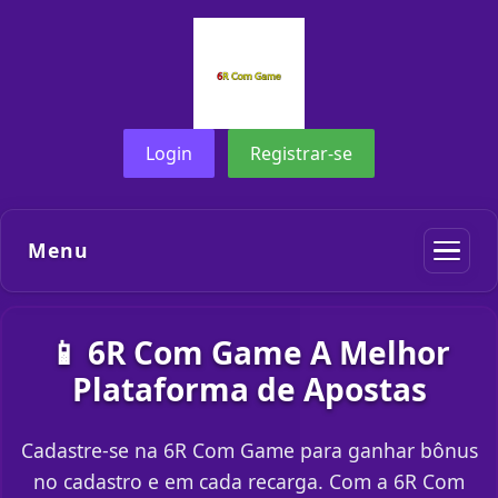
Login
Registrar-se
Menu
📱 6R Com Game A Melhor
Plataforma de Apostas
Cadastre-se na 6R Com Game para ganhar bônus
no cadastro e em cada recarga. Com a 6R Com