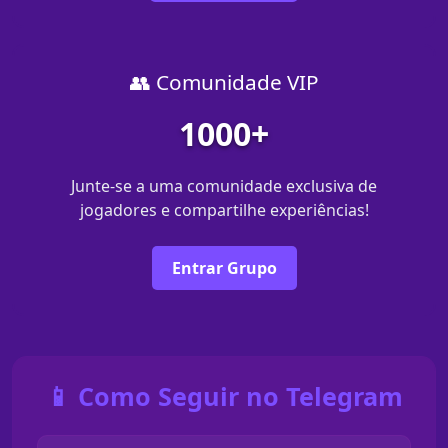
👥 Comunidade VIP
1000+
Junte-se a uma comunidade exclusiva de
jogadores e compartilhe experiências!
Entrar Grupo
📱 Como Seguir no Telegram