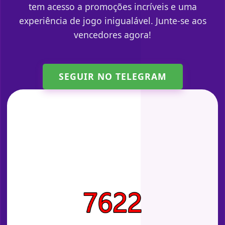
tem acesso a promoções incríveis e uma
experiência de jogo inigualável. Junte-se aos
vencedores agora!
SEGUIR NO TELEGRAM