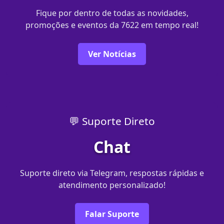
Fique por dentro de todas as novidades,
promoções e eventos da 7622 em tempo real!
Ver Notícias
💬 Suporte Direto
Chat
Suporte direto via Telegram, respostas rápidas e
atendimento personalizado!
Falar Suporte