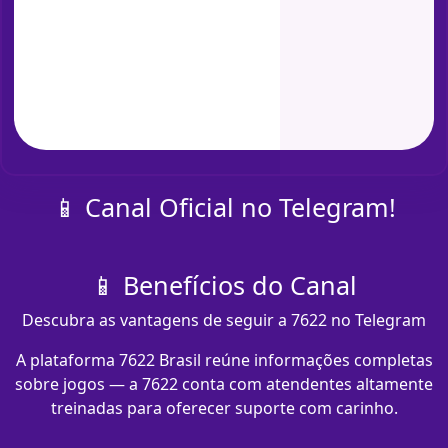
📱 Canal Oficial no Telegram!
📱 Benefícios do Canal
Descubra as vantagens de seguir a 7622 no Telegram
A plataforma 7622 Brasil reúne informações completas
sobre jogos — a 7622 conta com atendentes altamente
treinadas para oferecer suporte com carinho.