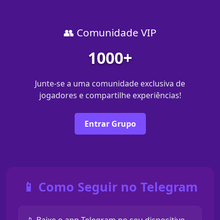
👥 Comunidade VIP
1000+
Junte-se a uma comunidade exclusiva de
jogadores e compartilhe experiências!
Entrar Grupo
📱 Como Seguir no Telegram