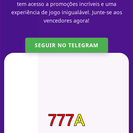
tem acesso a promoções incríveis e uma
experiência de jogo inigualável. Junte-se aos
vencedores agora!
SEGUIR NO TELEGRAM