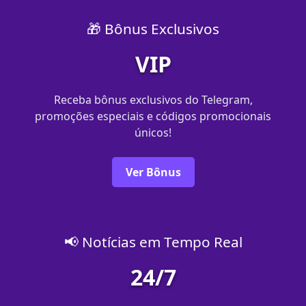
🎁 Bônus Exclusivos
VIP
Receba bônus exclusivos do Telegram,
promoções especiais e códigos promocionais
únicos!
Ver Bônus
📢 Notícias em Tempo Real
24/7