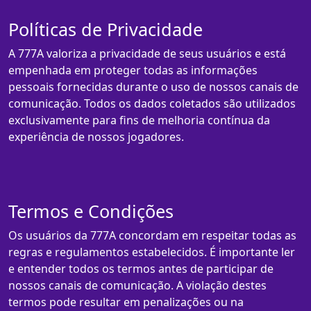
Políticas de Privacidade
A 777A valoriza a privacidade de seus usuários e está
empenhada em proteger todas as informações
pessoais fornecidas durante o uso de nossos canais de
comunicação. Todos os dados coletados são utilizados
exclusivamente para fins de melhoria contínua da
experiência de nossos jogadores.
Termos e Condições
Os usuários da 777A concordam em respeitar todas as
regras e regulamentos estabelecidos. É importante ler
e entender todos os termos antes de participar de
nossos canais de comunicação. A violação destes
termos pode resultar em penalizações ou na