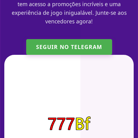
tem acesso a promoções incríveis e uma
experiência de jogo inigualável. Junte-se aos
vencedores agora!
SEGUIR NO TELEGRAM