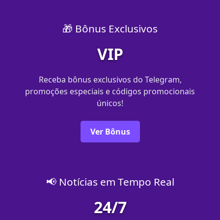
🎁 Bônus Exclusivos
VIP
Receba bônus exclusivos do Telegram,
promoções especiais e códigos promocionais
únicos!
Ver Bônus
📢 Notícias em Tempo Real
24/7