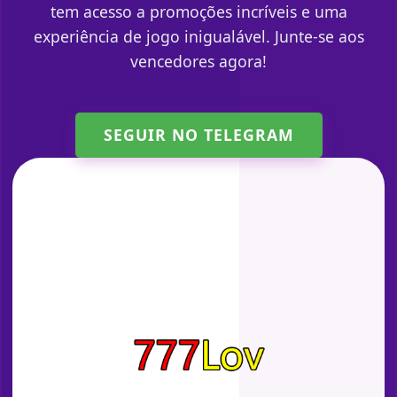
tem acesso a promoções incríveis e uma
experiência de jogo inigualável. Junte-se aos
vencedores agora!
SEGUIR NO TELEGRAM