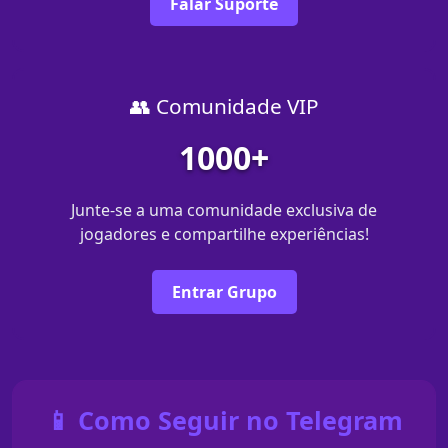
Falar Suporte
👥 Comunidade VIP
1000+
Junte-se a uma comunidade exclusiva de
jogadores e compartilhe experiências!
Entrar Grupo
📱 Como Seguir no Telegram