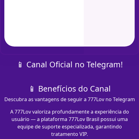
📱 Canal Oficial no Telegram!
📱 Benefícios do Canal
Descubra as vantagens de seguir a 777Lov no Telegram
A 777Lov valoriza profundamente a experiência do
usuário — a plataforma 777Lov Brasil possui uma
equipe de suporte especializada, garantindo
tratamento VIP.