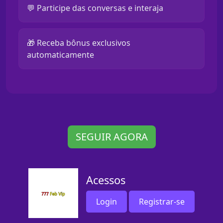
💬 Participe das conversas e interaja
🎁 Receba bônus exclusivos
automaticamente
SEGUIR AGORA
Acessos
Login
Registrar-se