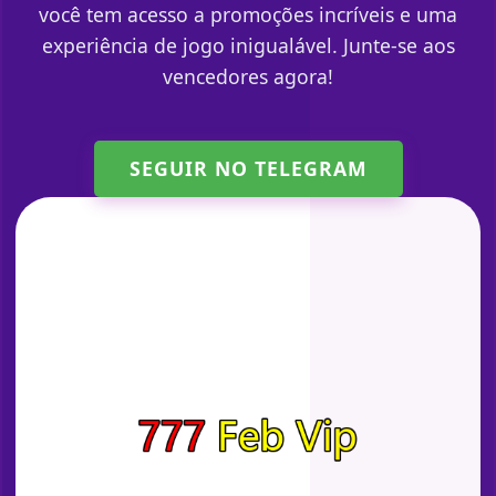
você tem acesso a promoções incríveis e uma
experiência de jogo inigualável. Junte-se aos
vencedores agora!
SEGUIR NO TELEGRAM