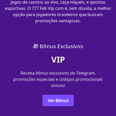
jogos de cassino ao vivo, caça-níqueis, e apostas
esportivas. O 777 Feb Vip com​ é, sem dúvida, a melhor
opção para jogadores brasileiros que buscam
promoções vantajosas.
🎁 Bônus Exclusivos
VIP
Receba bônus exclusivos do Telegram,
promoções especiais e códigos promocionais
únicos!
Ver Bônus