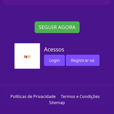
SEGUIR AGORA
Acessos
Login
Registrar-se
Políticas de Privacidade
Termos e Condições
Sitemap