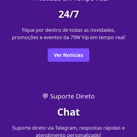
24/7
Fique por dentro de todas as novidades,
promoções e eventos da 79W Vip em tempo real!
Ver Notícias
💬 Suporte Direto
Chat
Suporte direto via Telegram, respostas rápidas e
atendimento personalizado!