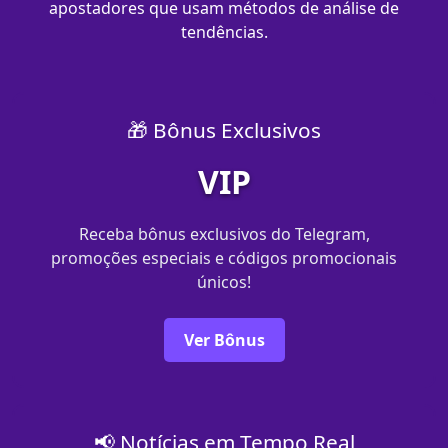
apostadores que usam métodos de análise de
tendências.
🎁 Bônus Exclusivos
VIP
Receba bônus exclusivos do Telegram,
promoções especiais e códigos promocionais
únicos!
Ver Bônus
📢 Notícias em Tempo Real