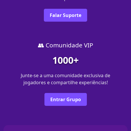
Falar Suporte
👥 Comunidade VIP
1000+
Junte-se a uma comunidade exclusiva de
jogadores e compartilhe experiências!
Entrar Grupo