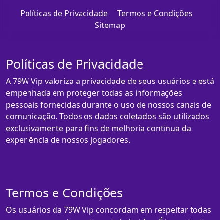
Políticas de Privacidade
Termos e Condições
Sitemap
Políticas de Privacidade
A 79W Vip valoriza a privacidade de seus usuários e está
empenhada em proteger todas as informações
pessoais fornecidas durante o uso de nossos canais de
comunicação. Todos os dados coletados são utilizados
exclusivamente para fins de melhoria contínua da
experiência de nossos jogadores.
Termos e Condições
Os usuários da 79W Vip concordam em respeitar todas