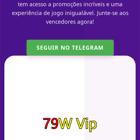
tem acesso a promoções incríveis e uma
experiência de jogo inigualável. Junte-se aos
vencedores agora!
SEGUIR NO TELEGRAM