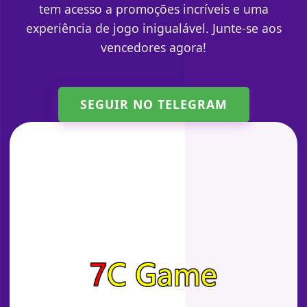
tem acesso a promoções incríveis e uma
experiência de jogo inigualável. Junte-se aos
vencedores agora!
SEGUIR NO TELEGRAM