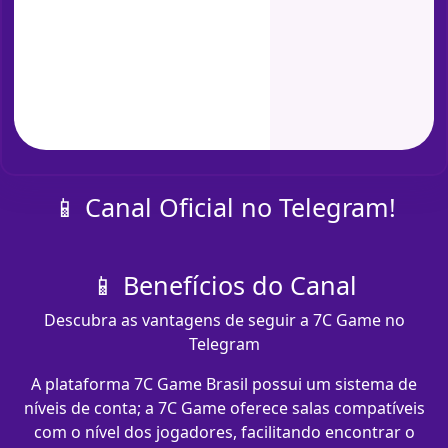
📱 Canal Oficial no Telegram!
📱 Benefícios do Canal
Descubra as vantagens de seguir a 7C Game no
Telegram
A plataforma 7C Game Brasil possui um sistema de
níveis de conta; a 7C Game oferece salas compatíveis
com o nível dos jogadores, facilitando encontrar o