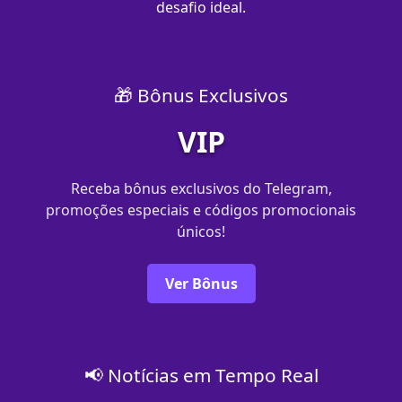
desafio ideal.
🎁 Bônus Exclusivos
VIP
Receba bônus exclusivos do Telegram,
promoções especiais e códigos promocionais
únicos!
Ver Bônus
📢 Notícias em Tempo Real