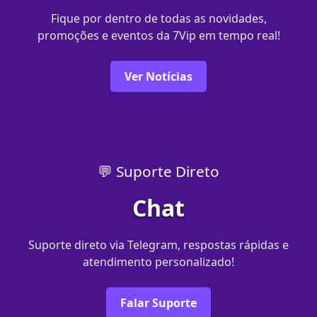
Fique por dentro de todas as novidades,
promoções e eventos da 7Vip em tempo real!
Ver Notícias
💬 Suporte Direto
Chat
Suporte direto via Telegram, respostas rápidas e
atendimento personalizado!
Falar Suporte