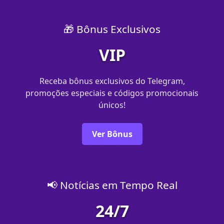
🎁 Bônus Exclusivos
VIP
Receba bônus exclusivos do Telegram,
promoções especiais e códigos promocionais
únicos!
Ver Bônus
📢 Notícias em Tempo Real
24/7