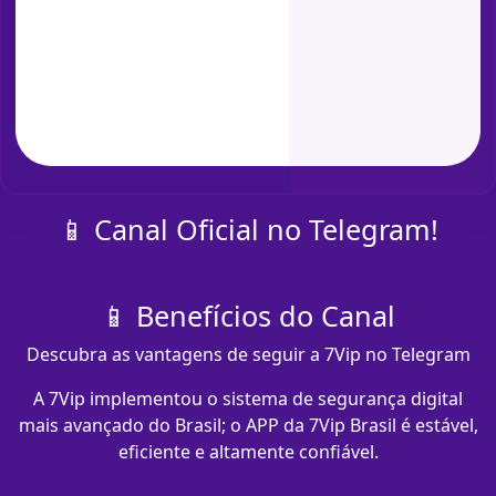
📱 Canal Oficial no Telegram!
📱 Benefícios do Canal
Descubra as vantagens de seguir a 7Vip no Telegram
A 7Vip implementou o sistema de segurança digital
mais avançado do Brasil; o APP da 7Vip Brasil é estável,
eficiente e altamente confiável.